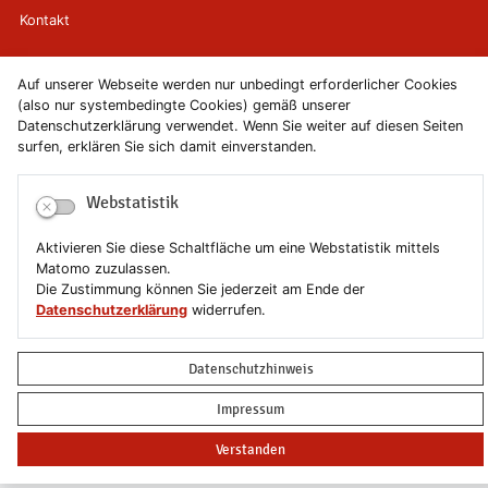
Kontakt
Newsletter
Auf unserer Webseite werden nur unbedingt erforderlicher Cookies
(also nur systembedingte Cookies) gemäß unserer
Newsletterabmeldung
Datenschutzerklärung verwendet. Wenn Sie weiter auf diesen Seiten
surfen, erklären Sie sich damit einverstanden.
Impressum
Webstatistik
Datenschutzerklärung
Aktivieren Sie diese Schaltfläche um eine Webstatistik mittels
Erklärung zur Barrierefreiheit
Matomo zuzulassen.
Die Zustimmung können Sie jederzeit am Ende der
Datenschutzerklärung
widerrufen.
Leichte Sprache
Sitemap
Datenschutzhinweis
Impressum
Copyright © 2019-2026 Stadt Schönebeck (Elbe)
Verstanden