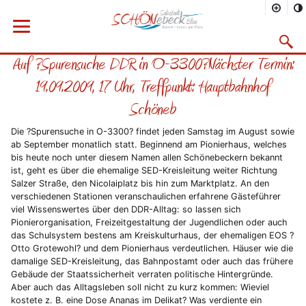
Sie befinden sich hier
Startseite
Rathaus
Menü öffnen
Bürgerservice
Aktuelles
2009
09/2009
Suchma
Auf ?Spurensuche DDR in O-3300?Nächster Termin:
Vorheriges Bild
Näc
19.09.2009, 17 Uhr, Treffpunkt: Hauptbahnhof
Schöneb
Die ?Spurensuche in O-3300? findet jeden Samstag im August sowie
ab September monatlich statt. Beginnend am Pionierhaus, welches
bis heute noch unter diesem Namen allen Schönebeckern bekannt
ist, geht es über die ehemalige SED-Kreisleitung weiter Richtung
Salzer Straße, den Nicolaiplatz bis hin zum Marktplatz. An den
verschiedenen Stationen veranschaulichen erfahrene Gästeführer
viel Wissenswertes über den DDR-Alltag: so lassen sich
Pionierorganisation, Freizeitgestaltung der Jugendlichen oder auch
das Schulsystem bestens am Kreiskulturhaus, der ehemaligen EOS ?
Otto Grotewohl? und dem Pionierhaus verdeutlichen. Häuser wie die
damalige SED-Kreisleitung, das Bahnpostamt oder auch das frühere
Gebäude der Staatssicherheit verraten politische Hintergründe.
Aber auch das Alltagsleben soll nicht zu kurz kommen: Wieviel
kostete z. B. eine Dose Ananas im Delikat? Was verdiente ein