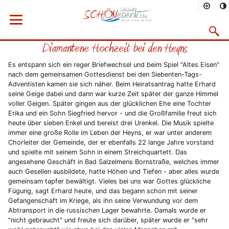
Sie befinden sich hier
Startseite
Rathaus
Menü öffnen
Bürgerservice
Aktuelles
2009
09/2009
Suchma
Diamantene Hochzeit bei den Heyns
Vorheriges Bild
Näc
Es entspann sich ein reger Briefwechsel und beim Spiel "Altes Eisen"
nach dem gemeinsamen Gottesdienst bei den Siebenten-Tags-
Adventisten kamen sie sich näher. Beim Heiratsantrag hatte Erhard
seine Geige dabei und dann war kurze Zeit später der ganze Himmel
voller Geigen. Später gingen aus der glücklichen Ehe eine Tochter
Erika und ein Sohn Siegfried hervor - und die Großfamilie freut sich
heute über sieben Enkel und bereist drei Urenkel. Die Musik spielte
immer eine große Rolle im Leben der Heyns, er war unter anderem
Chorleiter der Gemeinde, der er ebenfalls 22 lange Jahre vorstand
und spielte mit seinem Sohn in einem Streichquartett. Das
angesehene Geschäft in Bad Salzelmens Bornstraße, welches immer
auch Gesellen ausbildete, hatte Höhen und Tiefen - aber alles wurde
gemeinsam tapfer bewältigt. Vieles bei uns war Gottes glückliche
Fügung, sagt Erhard heute, und das begann schon mit seiner
Gefangenschaft im Kriege, als ihn seine Verwundung vor dem
Abtransport in die russischen Lager bewahrte. Damals wurde er
"nicht gebraucht" und freute sich darüber, später wurde er "sehr