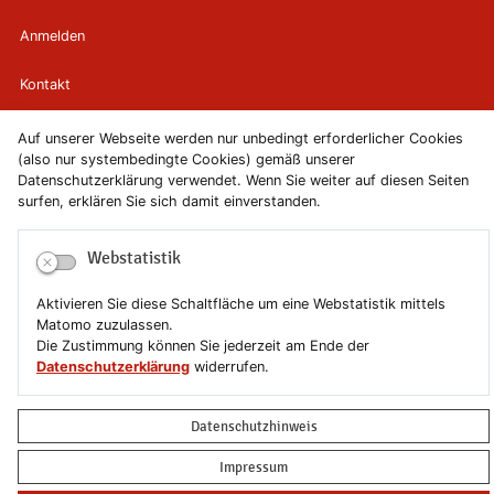
Anmelden
Kontakt
Newsletter
Auf unserer Webseite werden nur unbedingt erforderlicher Cookies
(also nur systembedingte Cookies) gemäß unserer
Datenschutzerklärung verwendet. Wenn Sie weiter auf diesen Seiten
Newsletterabmeldung
surfen, erklären Sie sich damit einverstanden.
Impressum
Webstatistik
Datenschutzerklärung
Aktivieren Sie diese Schaltfläche um eine Webstatistik mittels
Matomo zuzulassen.
Erklärung zur Barrierefreiheit
Die Zustimmung können Sie jederzeit am Ende der
Datenschutzerklärung
widerrufen.
Leichte Sprache
Datenschutzhinweis
Sitemap
Impressum
Copyright © 2019-2026 Stadt Schönebeck (Elbe)