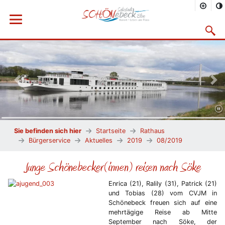
Menü öffnen
Suchma
Vorheriges Bild
Näc
Sie befinden sich hier
Startseite
Rathaus
Bürgerservice
Aktuelles
2019
08/2019
Junge Schönebecker(innen) reisen nach Söke
Enrica (21), Ralily (31), Patrick (21)
und Tobias (28) vom CVJM in
Schönebeck freuen sich auf eine
mehrtägige Reise ab Mitte
September nach Söke, der