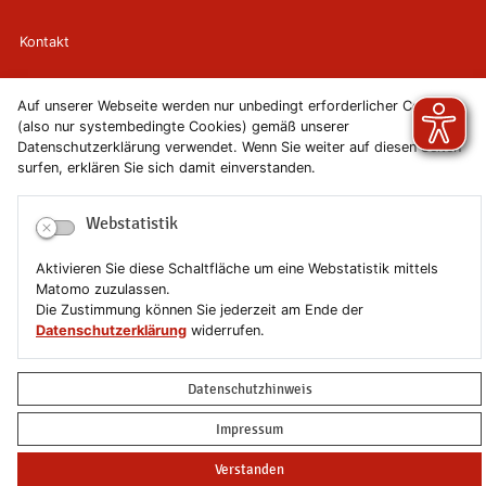
Kontakt
Newsletter
Auf unserer Webseite werden nur unbedingt erforderlicher Cookies
(also nur systembedingte Cookies) gemäß unserer
Newsletterabmeldung
Datenschutzerklärung verwendet. Wenn Sie weiter auf diesen Seiten
surfen, erklären Sie sich damit einverstanden.
Impressum
Webstatistik
Datenschutzerklärung
Aktivieren Sie diese Schaltfläche um eine Webstatistik mittels
Erklärung zur Barrierefreiheit
Matomo zuzulassen.
Die Zustimmung können Sie jederzeit am Ende der
Datenschutzerklärung
widerrufen.
Leichte Sprache
Sitemap
Datenschutzhinweis
Impressum
Copyright © 2019-2026 Stadt Schönebeck (Elbe)
Verstanden