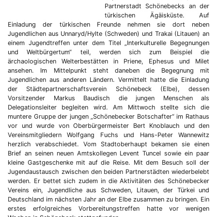
Partnerstadt Schönebecks an der
türkischen Ägäisküste. Auf
Einladung der türkischen Freunde nehmen sie dort neben
Jugendlichen aus Unnaryd/Hylte (Schweden) und Trakai (Litauen) an
einem Jugendtreffen unter dem Titel „Interkulturelle Begegnungen
und Weltbürgertum“ teil, werden sich zum Beispiel die
ärchaologischen Welterbestätten in Priene, Ephesus und Milet
ansehen. Im Mittelpunkt steht daneben die Begegnung mit
Jugendlichen aus anderen Ländern. Vermittelt hatte die Einladung
der Städtepartnerschaftsverein Schönebeck (Elbe), dessen
Vorsitzender Markus Baudisch die jungen Menschen als
Delegationsleiter begleiten wird. Am Mittwoch stellte sich die
muntere Gruppe der jungen „Schönebecker Botschafter“ im Rathaus
vor und wurde von Oberbürgermeister Bert Knoblauch und den
Vereinsmitgliedern Wolfgang Fuchs und Hans-Peter Wannewitz
herzlich verabschiedet. Vom Stadtoberhaupt bekamen sie einen
Brief an seinen neuen Amtskollegen Levent Tuncel sowie ein paar
kleine Gastgeschenke mit auf die Reise. Mit dem Besuch soll der
Jugendaustausch zwischen den beiden Partnerstädten wiederbelebt
werden. Er bettet sich zudem in die Aktivitäten des Schönebecker
Vereins ein, Jugendliche aus Schweden, Litauen, der Türkei und
Deutschland im nächsten Jahr an der Elbe zusammen zu bringen. Ein
erstes erfolgreiches Vorbereitungstreffen hatte vor wenigen