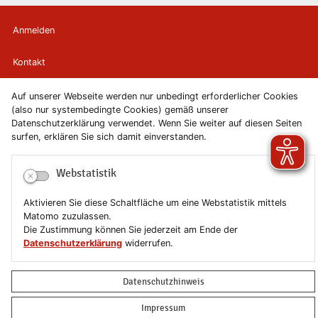
Anmelden
Kontakt
Newsletter
Auf unserer Webseite werden nur unbedingt erforderlicher Cookies
(also nur systembedingte Cookies) gemäß unserer
Datenschutzerklärung verwendet. Wenn Sie weiter auf diesen Seiten
Newsletterabmeldung
surfen, erklären Sie sich damit einverstanden.
Impressum
Webstatistik
Datenschutzerklärung
Aktivieren Sie diese Schaltfläche um eine Webstatistik mittels
Matomo zuzulassen.
Erklärung zur Barrierefreiheit
Die Zustimmung können Sie jederzeit am Ende der
Datenschutzerklärung
widerrufen.
Leichte Sprache
Datenschutzhinweis
Sitemap
Impressum
Copyright © 2019-2026 Stadt Schönebeck (Elbe)