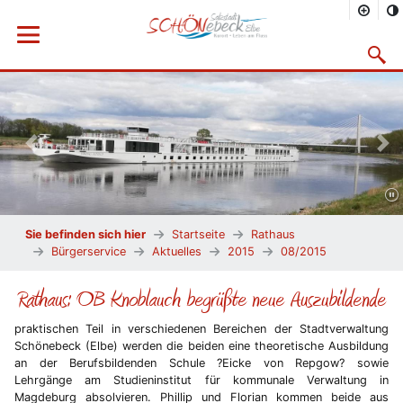
Menü öffnen
Suchma
Vorheriges Bild
Näc
Sie befinden sich hier
Startseite
Rathaus
Bürgerservice
Aktuelles
2015
08/2015
Rathaus: OB Knoblauch begrüßte neue Auszubildende
praktischen Teil in verschiedenen Bereichen der Stadtverwaltung
Schönebeck (Elbe) werden die beiden eine theoretische Ausbildung
an der Berufsbildenden Schule ?Eicke von Repgow? sowie
Lehrgänge am Studieninstitut für kommunale Verwaltung in
Magdeburg absolvieren. Phillip und Florian kommen beide aus