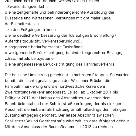
zu erleichtern durch bereichsweises Öffnen für den
Zweirichtungsverkehr,
o eine zeitgemäße und behindertengerechte Ausbildung der
Bussteige und Wartezonen, verbunden mit optimaler Lage
derBushaltestellen
zu den Fußgängerströmen,
o eine deutliche Verbesserung der fußläufigen Erschließung (
Aufenthaltsqualität, Verkehrsberuhigung).
o angepasste bedarfsgerechte Taxistände,
o weitgehende Berücksichtigung behindertengerechter Belange,
z.Bsp. mittels Leitsysteme,
o eine angemessene Berücksichtigung des Fahrradverkehrs.
Die bauliche Umsetzung geschieht in mehreren Etappen. So wurden
bereits die Lichtsignalanlage an der Welsleber Brücke, die
Fahrbahnmarkierung und die nordwestliche Kurve dem
Zweirichtungsverkehr angepasst. Es soll ab Oktober 2011 bis
Frühjahr 2012 der Umbau des Abschnittes zwischen dem
Bahnbrückental und der Schillerstraße erfolgen, der als einziger
Abschnitt die Einbahnfahrtrichtung erhält, allerdings dem jetzigen
Zustand entgegen gerichtet. Der letzte Abschnitt zwischen
Schillerstraße und Goethestraße wird zeitlich darauffolgend gebaut.
Mit dem Abschluss der Baumaßnahme ist 2013 zu rechnen.