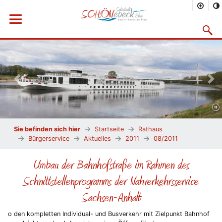
Menü öffnen
Suchma
Vorheriges Bild
Näc
Sie befinden sich hier
Startseite
Rathaus
Bürgerservice
Aktuelles
2011
08/2011
Umbau der Bahnhofstraße im Rahmen des
Schnittstellenprogramms der Nahverkehrsservice
Sachsen-Anhalt
o den kompletten Individual- und Busverkehr mit Zielpunkt Bahnhof