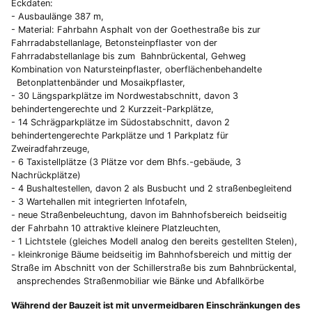
Eckdaten:
- Ausbaulänge 387 m,
- Material: Fahrbahn Asphalt von der Goethestraße bis zur
Fahrradabstellanlage, Betonsteinpflaster von der
Fahrradabstellanlage bis zum Bahnbrückental, Gehweg
Kombination von Natursteinpflaster, oberflächenbehandelte
Betonplattenbänder und Mosaikpflaster,
- 30 Längsparkplätze im Nordwestabschnitt, davon 3
behindertengerechte und 2 Kurzzeit-Parkplätze,
- 14 Schrägparkplätze im Südostabschnitt, davon 2
behindertengerechte Parkplätze und 1 Parkplatz für
Zweiradfahrzeuge,
- 6 Taxistellplätze (3 Plätze vor dem Bhfs.-gebäude, 3
Nachrückplätze)
- 4 Bushaltestellen, davon 2 als Busbucht und 2 straßenbegleitend
- 3 Wartehallen mit integrierten Infotafeln,
- neue Straßenbeleuchtung, davon im Bahnhofsbereich beidseitig
der Fahrbahn 10 attraktive kleinere Platzleuchten,
- 1 Lichtstele (gleiches Modell analog den bereits gestellten Stelen),
- kleinkronige Bäume beidseitig im Bahnhofsbereich und mittig der
Straße im Abschnitt von der Schillerstraße bis zum Bahnbrückental,
ansprechendes Straßenmobiliar wie Bänke und Abfallkörbe
Während der Bauzeit ist mit unvermeidbaren Einschränkungen des