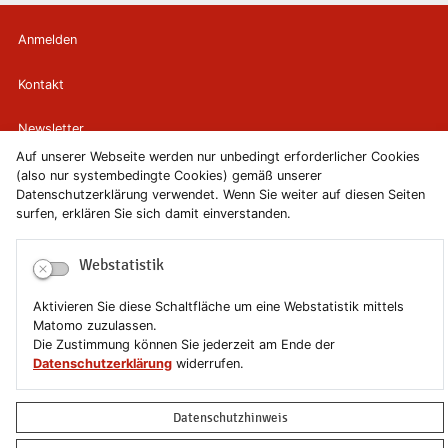
Anmelden
Kontakt
Newsletter
Auf unserer Webseite werden nur unbedingt erforderlicher Cookies
Newsletterabmeldung
(also nur systembedingte Cookies) gemäß unserer
Datenschutzerklärung verwendet. Wenn Sie weiter auf diesen Seiten
surfen, erklären Sie sich damit einverstanden.
Impressum
Datenschutzerklärung
Webstatistik
Aktivieren Sie diese Schaltfläche um eine Webstatistik mittels
Erklärung zur Barrierefreiheit
Matomo zuzulassen.
Die Zustimmung können Sie jederzeit am Ende der
Leichte Sprache
Datenschutzerklärung
widerrufen.
Sitemap
Datenschutzhinweis
Copyright © 2019-2026 Stadt Schönebeck (Elbe)