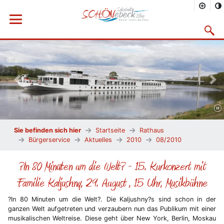
Menü öffnen
Suchma
Vorheriges Bild
Näc
Sie befinden sich hier
Startseite
Rathaus
Bürgerservice
Aktuelles
2010
08/2010
?In 80 Minuten um die Welt? - 15. Kurkonzert mit
Familie Kaljushny, 29. August , 15 Uhr, Musikbühne
?In 80 Minuten um die Welt?. Die Kaljushny?s sind schon in der
ganzen Welt aufgetreten und verzaubern nun das Publikum mit einer
musikalischen Weltreise. Diese geht über New York, Berlin, Moskau