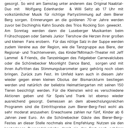
gesorgt. So wird am Samstag unter anderem das Original Naabtal-
Duo mit Wolfgang Edenharder & Willi Seitz ab 17 Uhr mit
volkstümlicher Musik für richtige Partystimmung auf dem Bierer
Berg sorgen. Erinnerungen an die goldenen 70-er Jahre werden
zuvor bei Dschinghis Kahn Sounds des Trios Rocking Son geweckt.
Am Sonntag werden dann die Luseberger Musikanten beim
Frühschoppen oder Samels Junior Tiershow die Herzen ihrer großen
und kleinen Fans erobern. Für das nötige Salz in der Suppe werden
zudem Vereine aus der Region, wie die Tanzgruppe aus Biere, der
Regional- und Trachtenverein, das Kinder?Mitmach-Theater mit Jeff
Lammel & Friends, die Tanzeinlagen des Felgeleber Carnevalclubes
oder die Schönebecker Moonlight Dance Band, sorgen und mit
ihren Auftritten das Stimmungsbarometer ganz gehörig noch oben
bringen. Zurück zum Fest. Im Umfeld kann auch in diesem Jahr
wieder gegen einen kleinen Obolus der Bismarckturm bestiegen
werden und natürlich der beliebte Heimattiergarten mit seinen 150
Tieren besichtigt werden. Für die Kleinsten wird es verschiedene
Aktionen geben und für Speis´und Trank ist ebenso wieder
ausreichend gesorgt. Gemessen an dem abwechslungsreichen
Programm sind die Eintrittspreise zum Bierer-Berg-Fest wohl als
sehr moderat anzusehen: Erwachsene zahlen nur fünf, Kinder ab 6
Jahren zwei Euro. An die Schönebecker Gäste des Bierer-Berg-
Festes an dieser Stelle nochmals eine Empfehlung: Nutzen sie den