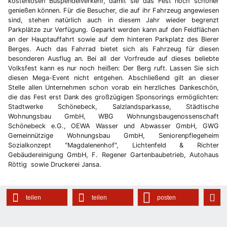
kostenlosen Buspendelverkehr, damit sie das Fest noch schöner
genießen können. Für die Besucher, die auf ihr Fahrzeug angewiesen
sind, stehen natürlich auch in diesem Jahr wieder begrenzt
Parkplätze zur Verfügung. Geparkt werden kann auf den Feldflächen
an der Hauptauffahrt sowie auf dem hinteren Parkplatz des Bierer
Berges. Auch das Fahrrad bietet sich als Fahrzeug für diesen
besonderen Ausflug an. Bei all der Vorfreude auf dieses beliebte
Volksfest kann es nur noch heißen: Der Berg ruft. Lassen Sie sich
diesen Mega-Event nicht entgehen. Abschließend gilt an dieser
Stelle allen Unternehmen schon vorab ein herzliches Dankeschön,
die das Fest erst Dank des großzügigen Sponsorings ermöglichten:
Stadtwerke Schönebeck, Salzlandsparkasse, Städtische
Wohnungsbau GmbH, WBG Wohnungsbaugenossenschaft
Schönebeck e.G., OEWA Wasser und Abwasser GmbH, GWG
Gemeinnützige Wohnungsbau GmbH, Seniorenpflegeheim
Sozialkonzept "Magdalenenhof", Lichtenfeld & Richter
Gebäudereinigung GmbH, F. Regener Gartenbaubetrieb, Autohaus
Röttig sowie Druckerei Jansa.
teilen
teilen
posten