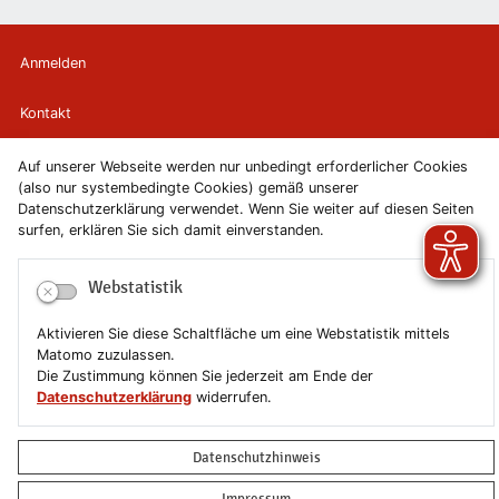
Anmelden
Kontakt
Newsletter
Auf unserer Webseite werden nur unbedingt erforderlicher Cookies
(also nur systembedingte Cookies) gemäß unserer
Datenschutzerklärung verwendet. Wenn Sie weiter auf diesen Seiten
Newsletterabmeldung
surfen, erklären Sie sich damit einverstanden.
Impressum
Webstatistik
Datenschutzerklärung
Aktivieren Sie diese Schaltfläche um eine Webstatistik mittels
Matomo zuzulassen.
Erklärung zur Barrierefreiheit
Die Zustimmung können Sie jederzeit am Ende der
Datenschutzerklärung
widerrufen.
Leichte Sprache
Datenschutzhinweis
Sitemap
Impressum