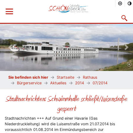
Menü öffnen
Suchma
Vorheriges Bild
Näc
Sie befinden sich hier
Startseite
Rathaus
Bürgerservice
Aktuelles
2014
07/2014
Stadtnachrichten: Schwimmhalle schließt/Luisenstraße
gesperrt
Stadtnachrichten +++ Auf Grund einer Havarie (Gas
Niederdruckleitung) wird die Luisenstraße vom 21.07.2014 bis
voraussichtlich 01.08.2014 im Einmündungsbereich zur