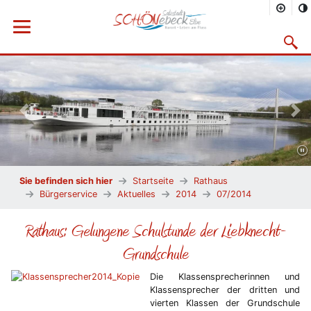
Menü öffnen
Suchma
Vorheriges Bild
Näc
Sie befinden sich hier
Startseite
Rathaus
Bürgerservice
Aktuelles
2014
07/2014
Rathaus: Gelungene Schulstunde der Liebknecht-
Grundschule
Die Klassensprecherinnen und
Klassensprecher der dritten und
vierten Klassen der Grundschule