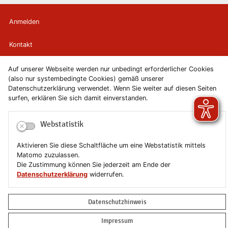
Anmelden
Kontakt
Newsletter
Auf unserer Webseite werden nur unbedingt erforderlicher Cookies
(also nur systembedingte Cookies) gemäß unserer
Datenschutzerklärung verwendet. Wenn Sie weiter auf diesen Seiten
Newsletterabmeldung
surfen, erklären Sie sich damit einverstanden.
Impressum
Webstatistik
Datenschutzerklärung
Aktivieren Sie diese Schaltfläche um eine Webstatistik mittels
Matomo zuzulassen.
Erklärung zur Barrierefreiheit
Die Zustimmung können Sie jederzeit am Ende der
Datenschutzerklärung
widerrufen.
Leichte Sprache
Datenschutzhinweis
Sitemap
Impressum
Copyright © 2019-2026 Stadt Schönebeck (Elbe)