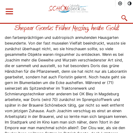
Sie befinden sich hier
Startseite
Rathaus
Menü öffnen
Bürgerservice
Aktuelles
2012
07/2012
Suchma
Ehepaar Goertz: Früher Messing, heute Gold!
Vorheriges Bild
Näc
den farbenprächtigen und subtropisch anmutenden Hausgarten
bewunderte. Von der fast musealen Vielfalt beeindruckt, wusste sie
zunächst überhaupt nicht, wo sie hinschauen sollte, so viele
gesammelte Objekte waren ringsumher zu entdecken. Wenn es bei
Joachim mehr die Geweihe und Wurzeln verschiedenster Art sind,
die er sammelt und ausstellt, so hat besonders Doris das grüne
Händchen für die Pflanzenwelt, denn sie hat nicht nur als Laborantin
gearbeitet, sondern hat auch Floristin gelernt. Noch heute geht sie
gern im Blumenladen um die Ecke aushelfen. Während er (71)
seinerzeit als Spitzendreher im Traktorenwerk und
Schmierungstechniker unter anderem bei OK Bley in Magdeburg
arbeitete, war Doris (wird 70) zunächst im Sprengstoffwerk und
später in der Brauerei Schönebeck tätig, gar nicht so weit entfernt
vom jetzigen Zuhause. Auch Joachim verschlug es einst an einen
Arbeitsplatz in der Brauerei, und so lernte man sich langsam kennen.
Im Stadtpark und im Kino kam man sich näher, denn ?dort in der
Empore war man manchmal schön allein?. Der Clou war, als sie den