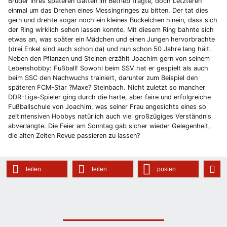
Bruder ihres späteren Gatten im Betrieb fragte, doch Letzteren
einmal um das Drehen eines Messingringes zu bitten. Der tat dies
gern und drehte sogar noch ein kleines Buckelchen hinein, dass sich
der Ring wirklich sehen lassen konnte. Mit diesem Ring bahnte sich
etwas an, was später ein Mädchen und einen Jungen hervorbrachte
(drei Enkel sind auch schon da) und nun schon 50 Jahre lang hält.
Neben den Pflanzen und Steinen erzählt Joachim gern von seinem
Lebenshobby: Fußball! Sowohl beim SSV hat er gespielt als auch
beim SSC den Nachwuchs trainiert, darunter zum Beispiel den
späteren FCM-Star ?Maxe? Steinbach. Nicht zuletzt so mancher
DDR-Liga-Spieler ging durch die harte, aber faire und erfolgreiche
Fußballschule von Joachim, was seiner Frau angesichts eines so
zeitintensiven Hobbys natürlich auch viel großzügiges Verständnis
abverlangte. Die Feier am Sonntag gab sicher wieder Gelegenheit,
die alten Zeiten Revue passieren zu lassen?
teilen
teilen
posten