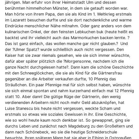
jährigen. Man erfuhr von ihrer Heimatstadt Ulm und dessen
berühmten himmelhohen Münster, in dem sie getauft worden war.
Man hörte von ihrem Papa, den sie als Kind im 1. Weltkrieg erstmals
im Lazarett besuchen durfte und sie dort nachdenkliche und warme
Eindrücke menschlicher Nähe mitnahm. Oder ganz anders von dem
kulinarischen Onkel, der den feinsten Lebkuchen buk (heute heißt es
backte) und ihr vielleicht auch das Marmorkuchen backen lernte. ?
Das ist ganz einfach, das wollen manche gar nicht glauben.? Und
der ?Ulmer Spatz? wurde schließlich auch nicht vergessen. Den
Kaiser hat sie zwar niemals gesehen, wie sie sich immer wünschte,
dafür aber später plötzlich die ?Morgensonne, nachdem ich die
ganze Nacht durchgelesen hatte?. Dann kam die schöne Geschichte
mit den Schneeglöckchen, die sie als Kind für die Gärtnersfrau
gegenüber an die Arbeiter verkaufen durfte, 10 Pfennig das
Sträußchen. Ein paar Pfennige mal für sich selbst haben, wünschte
sie sich einmal spontan und nahm kurzerhand einfach mal 12 Pfennig
statt 10. Aber dann! Die gütige Rüge der Gärtnerin, den wenig
verdienenden Arbeitern nicht noch mehr Geld abzuknöpfen, hat
Luise Stanescu bis heute nicht vergessen, weckte Scham und
erstmals so etwas wie soziales Gewissen in ihr. Eine Geschichte,
wie so wohl heute kaum noch denkbar ist. So gewappnet, ging sie
durchs Leben und zunächst nach Magdeburg zu den Großeltern und
dann nach Schönebeck, wo sie die heutige Schneiderschule
besuchte. Ihren späteren Mann hat sie aber in Elbing in Ostpreußen