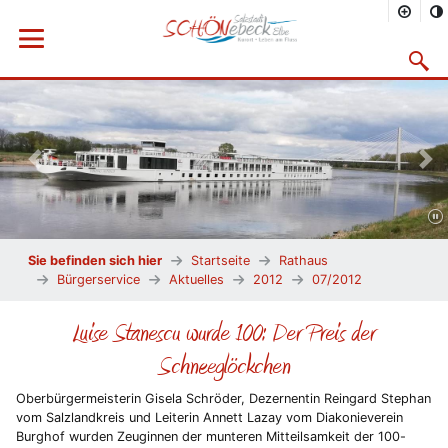
Menü öffnen
Suchma
Vorheriges Bild
Näc
Sie befinden sich hier
Startseite
Rathaus
Bürgerservice
Aktuelles
2012
07/2012
Luise Stanescu wurde 100: Der Preis der
Schneeglöckchen
Oberbürgermeisterin Gisela Schröder, Dezernentin Reingard Stephan
vom Salzlandkreis und Leiterin Annett Lazay vom Diakonieverein
Burghof wurden Zeuginnen der munteren Mitteilsamkeit der 100-