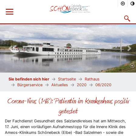
Menü öffnen
Suchma
Vorheriges Bild
Näc
Sie befinden sich hier
Startseite
Rathaus
Bürgerservice
Aktuelles
2020
06/2020
Corona-Virus (148): Patientin im Krankenhaus positiv
getestet
Der Fachdienst Gesundheit des Salzlandkreises hat am Mittwoch,
17. Juni, einen vorläufigen Aufnahmestopp für die Innere Klinik des
Ameos-Klinikums Schönebeck (Elbe) -Bad Salzelmen - sowie die