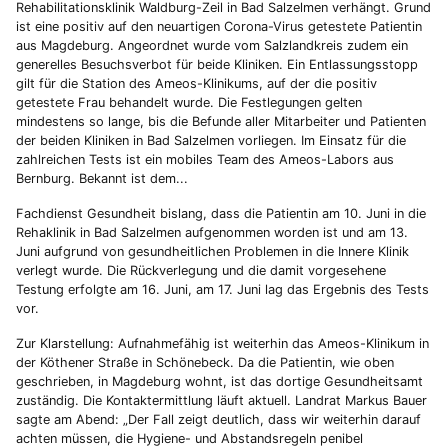
Rehabilitationsklinik Waldburg-Zeil in Bad Salzelmen verhängt. Grund
ist eine positiv auf den neuartigen Corona-Virus getestete Patientin
aus Magdeburg. Angeordnet wurde vom Salzlandkreis zudem ein
generelles Besuchsverbot für beide Kliniken. Ein Entlassungsstopp
gilt für die Station des Ameos-Klinikums, auf der die positiv
getestete Frau behandelt wurde. Die Festlegungen gelten
mindestens so lange, bis die Befunde aller Mitarbeiter und Patienten
der beiden Kliniken in Bad Salzelmen vorliegen. Im Einsatz für die
zahlreichen Tests ist ein mobiles Team des Ameos-Labors aus
Bernburg. Bekannt ist dem...
Fachdienst Gesundheit bislang, dass die Patientin am 10. Juni in die
Rehaklinik in Bad Salzelmen aufgenommen worden ist und am 13.
Juni aufgrund von gesundheitlichen Problemen in die Innere Klinik
verlegt wurde. Die Rückverlegung und die damit vorgesehene
Testung erfolgte am 16. Juni, am 17. Juni lag das Ergebnis des Tests
vor.
Zur Klarstellung: Aufnahmefähig ist weiterhin das Ameos-Klinikum in
der Köthener Straße in Schönebeck. Da die Patientin, wie oben
geschrieben, in Magdeburg wohnt, ist das dortige Gesundheitsamt
zuständig. Die Kontaktermittlung läuft aktuell. Landrat Markus Bauer
sagte am Abend: „Der Fall zeigt deutlich, dass wir weiterhin darauf
achten müssen, die Hygiene- und Abstandsregeln penibel