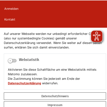
Anmelden
Kontakt
Newsletter
Auf unserer Webseite werden nur unbedingt erforderlicher Cookies
(also nur systembedingte Cookies) gemäß unserer
Newsletterabmeldung
Datenschutzerklärung verwendet. Wenn Sie weiter auf diesen Seiten
surfen, erklären Sie sich damit einverstanden.
Impressum
Webstatistik
Datenschutzerklärung
Aktivieren Sie diese Schaltfläche um eine Webstatistik mittels
Erklärung zur Barrierefreiheit
Matomo zuzulassen.
Die Zustimmung können Sie jederzeit am Ende der
Datenschutzerklärung
widerrufen.
Leichte Sprache
Sitemap
Datenschutzhinweis
Impressum
Copyright © 2019-2026 Stadt Schönebeck (Elbe)