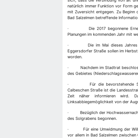
sich, dass die Verbindung von alt un
natürlich immer Funktion vor Form g
mit Zuversicht entgegen. Zu Beginn 
Bad Salzelmen betreffende Informati
· Die 2017 begonnene Erneuerun
Planungen im kommenden Jahr mit wei
· Die im Mai dieses Jahres bego
Eggersdorfer Straße sollen im Herbst
worden.
· Nachdem im Stadtrat beschlossen
des Gebietes (Niederschlagswassere
· Für die bevorstehende Sanier
Calbeschen Straße ist die Landesstra
Zeit näher informieren wird. D
Linksabbiegemöglichkeit von der Aug
· Bezüglich der Hochwassernachsor
des Solgrabens begonnen.
· Für eine Umwidmung der Wilhelm
vor allem in Bad Salzelmen zwischen 