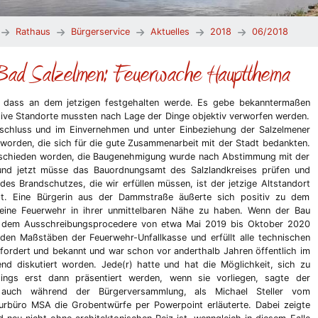
Rathaus
Bürgerservice
Aktuelles
2018
06/2018
 Bad Salzelmen: Feuerwache Hauptthema
, dass an dem jetzigen festgehalten werde. Es gebe bekanntermaßen
tive Standorte mussten nach Lage der Dinge objektiv verworfen werden.
chluss und im Einvernehmen und unter Einbeziehung der Salzelmener
orden, die sich für die gute Zusammenarbeit mit der Stadt bedankten.
 beschieden worden, die Baugenehmigung wurde nach Abstimmung mit der
und jetzt müsse das Bauordnungsamt des Salzlandkreises prüfen und
des Brandschutzes, die wir erfüllen müssen, ist der jetzige Altstandort
pt. Eine Bürgerin aus der Dammstraße äußerte sich positiv zu dem
 eine Feuerwehr in ihrer unmittelbaren Nähe zu haben. Wenn der Bau
h dem Ausschreibungsprocedere von etwa Mai 2019 bis Oktober 2020
en Maßstäben der Feuerwehr-Unfallkasse und erfüllt alle technischen
gefordert und bekannt und war schon vor anderthalb Jahren öffentlich im
end diskutiert worden. Jede(r) hatte und hat die Möglichkeit, sich zu
dings erst dann präsentiert werden, wenn sie vorliegen, sagte der
 auch während der Bürgerversammlung, als Michael Steller vom
urbüro MSA die Grobentwürfe per Powerpoint erläuterte. Dabei zeigte