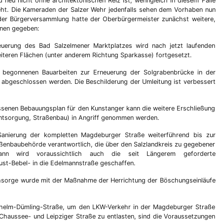
d neu nicht ohne architektonischen Reiz ist, wenngleich in diesem Falle
eht. Die Kameraden der Salzer Wehr jedenfalls sehen dem Vorhaben nun
der Bürgerversammlung hatte der Oberbürgermeister zunächst weitere,
onen gegeben:
g des Bad Salzelmener Marktplatzes wird nach jetzt laufenden
teren Flächen (unter anderem Richtung Sparkasse) fortgesetzt.
nnenen Bauarbeiten zur Erneuerung der Solgrabenbrücke in der
 abgeschlossen werden. Die Beschilderung der Umleitung ist verbessert
en Bebauungsplan für den Kunstanger kann die weitere Erschließung
ntsorgung, Straßenbau) in Angriff genommen werden.
ung der kompletten Magdeburger Straße weiterführend bis zur
ßenbaubehörde verantwortlich, die über den Salzlandkreis zu gegebener
ann wird voraussichtlich auch die seit Längerem geforderte
ust-Bebel- in die Edelmannstraße geschaffen.
ge wurde mit der Maßnahme der Herrichtung der Böschungseinläufe
-Dümling-Straße, um den LKW-Verkehr in der Magdeburger Straße
Chaussee- und Leipziger Straße zu entlasten, sind die Voraussetzungen