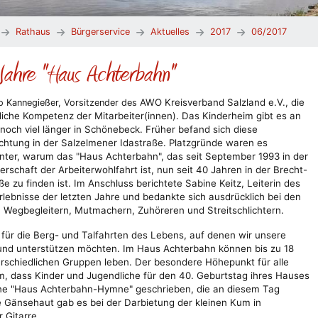
Rathaus
Bürgerservice
Aktuelles
2017
06/2017
Jahre "Haus Achterbahn"
AWO Kreisverband Salzland e.V., die
o Kannegießer, Vorsitzender des
liche Kompetenz der Mitarbeiter(innen).
Das Kinderheim gibt es an
 noch viel länger in Schönebeck. Früher befand sich diese
ichtung in der Salzelmener Idastraße. Platzgründe waren es
nter, warum das "Haus Achterbahn", das seit September 1993 in der
erschaft der Arbeiterwohlfahrt ist, nun seit 40 Jahren in der Brecht-
ße zu finden ist. Im Anschluss berichtete Sabine Keitz, Leiterin des
rlebnisse der letzten Jahre und bedankte sich ausdrücklich bei den
, Wegbegleitern, Mutmachern, Zuhöreren und Streitschlichtern.
ür die Berg- und Talfahrten des Lebens, auf denen wir unsere
 und unterstützen möchten. Im Haus Achterbahn können bis zu 18
terschiedlichen Gruppen leben. Der besondere Höhepunkt für alle
, dass Kinder und Jugendliche für den 40. Geburtstag ihres Hauses
ine "Haus Achterbahn-Hymne" geschrieben, die an diesem Tag
 Gänsehaut gab es bei der Darbietung der kleinen Kum in
 Gitarre.