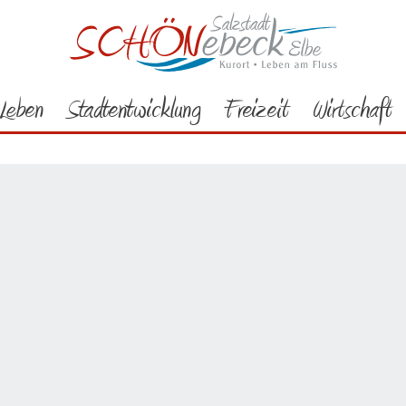
Rathaus
Bürgerservice
Aktuelles
2016
06/2016
eranstaltung ausverkauft
Leben
Stadtentwicklung
Freizeit
Wirtschaft
men teilt mit, dass der Infotainment-Abend von Dr. Mark Benecke am
r.-Tolberg-Saal ausverkauft ist. Es wird um Verständnis gebeten.