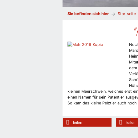
Sie befinden sich hier
Startseite
"
Noch
Mand
Heim
Mita
dem 
Verl
Schö
Höhe
kleinen Meerschwein, welches erst ei
einen Namen für sein Patentier ausge
So kam das kleine Pelztier auch noch
teilen
teilen