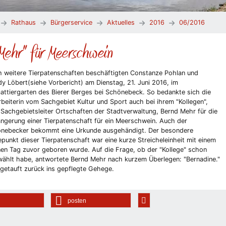
Rathaus
Bürgerservice
Aktuelles
2016
06/2016
Mehr" für Meerschwein
 weitere Tierpatenschaften beschäftigten Constanze Pohlan und
y Löbert(siehe Vorbericht) am Dienstag, 21. Juni 2016, im
attiergarten des Bierer Berges bei Schönebeck. So bedankte sich die
rbeiterin vom Sachgebiet Kultur und Sport auch bei ihrem "Kollegen",
Sachgebietsleiter Ortschaften der Stadtverwaltung, Bernd Mehr für die
ängerung einer Tierpatenschaft für ein Meerschwein. Auch der
nebecker bekommt eine Urkunde ausgehändigt. Der besondere
punkt dieser Tierpatenschaft war eine kurze Streicheleinheit mit einem
nen Tag zuvor geboren wurde. Auf die Frage, ob der "Kollege" schon
wählt habe, antwortete Bernd Mehr nach kurzem Überlegen: "Bernadine."
 getauft zurück ins gepflegte Gehege.
posten