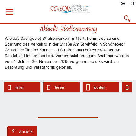
Sie befinden sich hier
Startseite
Rathaus
Menü öffnen
Bürgerservice
Aktuelles
2015
06/2015
Suchma
Aktuelle Straßensperrung
Vorheriges Bild
Näc
Wie das Sachgebiet Straßenverkehr mitteilt, kommt es zu einer
Sperrung des Verkehrs in der Straße Am Streitfeld in Schönebeck.
Grund hierfür sind Kanal- und Straßenbauarbeiten zwischen Am
Randel und Im Lerchenfeld. Verkehrssicherungsmaßnahmen werden
vom 1. Juli bis 30. November 2015 vorgenommen. Es wird um
Beachtung und Verständnis gebeten.
teilen
teilen
posten
Zurück
back