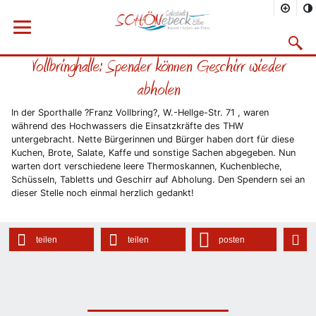
Sie befinden sich hier
Startseite
Rathaus
Menü öffnen
Bürgerservice
Aktuelles
2013
06/2013
Suchma
Vollbringhalle: Spender können Geschirr wieder
Vorheriges Bild
Näc
abholen
In der Sporthalle ?Franz Vollbring?, W.-Hellge-Str. 71 , waren
während des Hochwassers die Einsatzkräfte des THW
untergebracht. Nette Bürgerinnen und Bürger haben dort für diese
Kuchen, Brote, Salate, Kaffe und sonstige Sachen abgegeben. Nun
warten dort verschiedene leere Thermoskannen, Kuchenbleche,
Schüsseln, Tabletts und Geschirr auf Abholung. Den Spendern sei an
dieser Stelle noch einmal herzlich gedankt!
teilen
teilen
posten