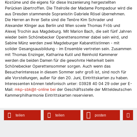
Kostüme und die eigens für diese Inszenierung hergestellten
Perücken übertroffen. Die Titelrolle der Madame Pompadour wird die
aus Dresden stammende Sopranistin Gabriele Rösel übernehmen.
Die Herren an Ihrer Seite sind die Tenöre Kim Schrader und
Alexander Klinger aus Berlin und Wien sowie Thomas Fröb und
Alexej Trochin aus Magdeburg. Mit Marion Bach, die seit fünf Jahren
wieder beim Schönebecker Operettensommer dabei sein wird, und
Sabine Münz werden zwei Magdeburger Kabarettistinnen - mit
solider Gesangsausbildung - im Ensemble vertreten sein. Zusammen
mit Thomas Enzinger, Katharina Kutil und Reinhold Kammerer
werden die beiden Damen für die gewohnte Heiterkeit beim
Schönebecker Operettensommer sorgen. Auch wenn das
Besucherinteresse in diesem Sommer sehr groß ist, sind noch für
alle Vorstellungen, außer für den 20. Juni, Eintrittskarten zu haben.
Interessenten können telefonisch unter: 03928 40 04 29 oder per E-
Mail:
mkp-sbk@t-online bei
der Geschäftsstelle der Mitteldeutschen
Kammerphilharmonie Eintrittskarten reservieren.
teilen
teilen
posten