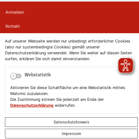
Anmelden
Kontakt
Newsletter
Auf unserer Webseite werden nur unbedingt erforderlicher Cookies
(also nur systembedingte Cookies) gemäß unserer
Datenschutzerklärung verwendet. Wenn Sie weiter auf diesen Seiten
Newsletterabmeldung
surfen, erklären Sie sich damit einverstanden.
Impressum
Webstatistik
Datenschutzerklärung
Aktivieren Sie diese Schaltfläche um eine Webstatistik mittels
Matomo zuzulassen.
Erklärung zur Barrierefreiheit
Die Zustimmung können Sie jederzeit am Ende der
Datenschutzerklärung
widerrufen.
Leichte Sprache
Datenschutzhinweis
Sitemap
Impressum
Copyright © 2019-2026 Stadt Schönebeck (Elbe)