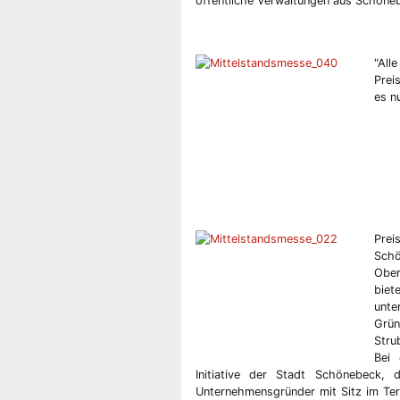
öffentliche Verwaltungen aus Schöne
"All
Prei
es n
Prei
Sch
Ober
biet
unte
Grü
Stru
Bei
Initiative der Stadt Schönebeck,
Unternehmensgründer mit Sitz im Ter