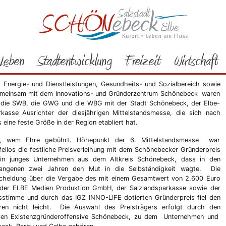
Rathaus
Bürgerservice
Aktuelles
2012
05/2012
otos : 6. Mittelstandsmesse der Region
Leben
Stadtentwicklung
Freizeit
Wirtschaft
ebeck mit Ausstellerrekord
Energie- und Dienstleistungen, Gesundheits- und Sozialbereich sowie
Gemeinsam mit dem Innovations- und Gründerzentrum Schönebeck waren
 die SWB, die GWG und die WBG mit der Stadt Schönebeck, der Elbe-
asse Ausrichter der diesjährigen Mittelstandsmesse, die sich nach
eine feste Größe in der Region etabliert hat.
e, wem Ehre gebührt. Höhepunkt der 6. Mittelstandsmesse war
fellos die festliche Preisverleihung mit dem Schönebecker Gründerpreis
in junges Unternehmen aus dem Altkreis Schönebeck, dass in den
angenen zwei Jahren den Mut in die Selbständigkeit wagte. Die
cheidung über die Vergabe des mit einem Gesamtwert von 2.600 Euro
der ELBE Medien Produktion GmbH, der Salzlandsparkasse sowie der
sstimme und durch das IGZ INNO-LIFE dotierten Gründerpreis fiel den
ren nicht leicht. Die Auswahl des Preisträgers erfolgt durch den
nalen Existenzgründeroffensive Schönebeck, zu dem Unternehmen und