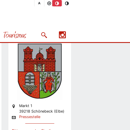
Stadt
Pressestelle
Tourismus
Stabsstelle Presse und
Suchmaske öffnen/schließen
Präsentation
Nächstes Bild
Markt 1
39218 Schönebeck (Elbe)
Pressestelle