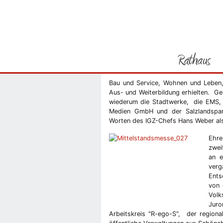
Sie befinden sich hier
Startseite
Nachrichten in F
Rathaus
Schön
Bau und Service, Wohnen und Leben, 
Vorheriges Bild
Aus- und Weiterbildung erhielten. 
wiederum die Stadtwerke, die EMS,
Medien GmbH und der Salzlandspark
Worten des IGZ-Chefs Hans Weber als 
Ehr
zwei
an e
verg
Ents
von 
Volk
Juro
Arbeitskreis "R-ego-S", der regio