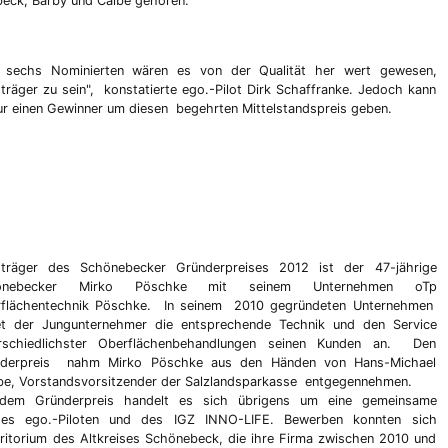
beck, Barby und Calbe gehören.
e sechs Nominierten wären es von der Qualität her wert gewesen,
sträger zu sein", konstatierte ego.-Pilot Dirk Schaffranke. Jedoch kann
ur einen Gewinner um diesen begehrten Mittelstandspreis geben.
sträger des Schönebecker Gründerpreises 2012 ist der 47-jährige
önebecker Mirko Pöschke mit seinem Unternehmen oTp
flächentechnik Pöschke. In seinem 2010 gegründeten Unternehmen
et der Jungunternehmer die entsprechende Technik und den Service
rschiedlichster Oberflächenbehandlungen seinen Kunden an. Den
nderpreis nahm Mirko Pöschke aus den Händen von Hans-Michael
be, Vorstandsvorsitzender der Salzlandsparkasse entgegennehmen.
 dem Gründerpreis handelt es sich übrigens um eine gemeinsame
 des ego.-Piloten und des IGZ INNO-LIFE. Bewerben konnten sich
ritorium des Altkreises Schönebeck, die ihre Firma zwischen 2010 und