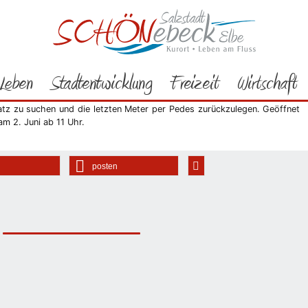
Rathaus
Bürgerservice
Aktuelles
2011
05/2011
keres Pre-Opening zum Schauen
Leben
Stadtentwicklung
Freizeit
Wirtschaft
bweg direkt vom Fluss her oder mit dem Fahrzeug über die Einfahrt an
angen, da die Burgstraße wegen Bauarbeiten gesperrt ist. Es empfiehlt
atz zu suchen und die letzten Meter per Pedes zurückzulegen. Geöffnet
m 2. Juni ab 11 Uhr.
posten