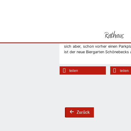
Sie befinden sich hier
Startseite
WELTRAD: Loc
Rathaus
zu Fuß oder mit dem Rad über den El
der Zulassungsstelle zu Weltrad gel
sich aber, schon vorher einen Parkpl
Vorheriges Bild
ist der neue Biergarten Schönebecks a
teilen
teilen
Zurück
back