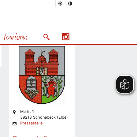
Stadt
Pressestelle
Tourismus
Stabsstelle Presse und
Suchmaske öffnen/schließen
Präsentation
Nächstes Bild
Markt 1
39218 Schönebeck (Elbe)
Pressestelle