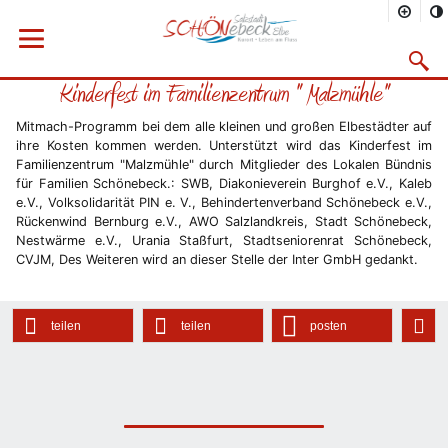
Sie befinden sich hier
Startseite
Rathaus
Menü öffnen
Bürgerservice
Aktuelles
2011
05/2011
Suchma
Kinderfest im Familienzentrum " Malzmühle"
Vorheriges Bild
Näc
Mitmach-Programm bei dem alle kleinen und großen Elbestädter auf
ihre Kosten kommen werden. Unterstützt wird das Kinderfest im
Familienzentrum "Malzmühle" durch Mitglieder des Lokalen Bündnis
für Familien Schönebeck.: SWB, Diakonieverein Burghof e.V., Kaleb
e.V., Volksolidarität PIN e. V., Behindertenverband Schönebeck e.V.,
Rückenwind Bernburg e.V., AWO Salzlandkreis, Stadt Schönebeck,
Nestwärme e.V., Urania Staßfurt, Stadtseniorenrat Schönebeck,
CVJM, Des Weiteren wird an dieser Stelle der Inter GmbH gedankt.
teilen
teilen
posten