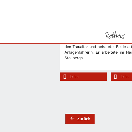
Sie befinden sich hier
Startseite
Dieter und Anni 
Rathaus
nachträglich zum Fest der Goldenen 
Stadtcafé Magdeburg im Februar 1961
den Traualtar und heiratete. Beide a
Vorheriges Bild
Anlagenfahrerin. Er arbeitete im He
Stollbergs.
teilen
teilen
Zurück
back