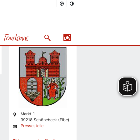
Stadt
Pressestelle
Tourismus
Stabsstelle Presse und
Suchmaske öffnen/schließen
Präsentation
Nächstes Bild
Markt 1
39218 Schönebeck (Elbe)
Pressestelle