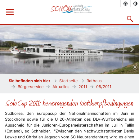
Menü öffnen
Suchma
Vorheriges Bild
Näc
Sie befinden sich hier
Startseite
Rathaus
Bürgerservice
Aktuelles
2011
05/2011
SoleCup 2011: hervorragenden Wettkampfbedingungen
Südkorea, den Europacup der Nationalmannschaften im Juni in
Stockholm sowie für die U 20-Athleten des DLV-Wurfbereichs ein
Ausscheid für die Junioren-Europameisterschaften im Juli in Tallin
(Estland), so Schneider. "Zwischen den Nachwuchstathleten Denis
Lewke und Christian Jagusch vom SC Neubrandenburg wird es einen