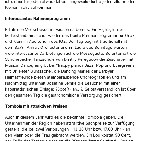
ist sicher für jeden etwas dabei. Langeweile dürfte jedenfalls bei den
Kleinen nicht aufkommen.
Interessantes Rahmenprogramm
Erfahrene Messebesucher wissen es bereits: Ein Highlight der
Mittelstandsmesse ist wieder das bunte Rahmenprogramm für Groß
und Klein im Auditorium des IGZ. Der Tag beginnt traditionell mit
dem Sax?n Anhalt Orchester und im Laufe des Sonntags warten
viele interessante Darbietungen auf die Messegäste. So unterhält die
Schönebecker Tanzschule von Dmitry Peregudov die Zuschauer mit
Musical Dance, es gibt bei ?happy piano? Jazz, Pop und Evergreens
mit Dr. Peter Güntzschel, die Dancing Maries der Barbyer
Heimatfreunde bieten atemberaubende Choreographien und am
Nachmittag unterhält Josefine Lemke die Besucher mit einer
kabarettistischen Einlage: ?Spot(t) an...?. Selbstverständlich ist über
den gesamten Tag die gastronomische Versorgung gesichert.
Tombola mit attraktiven Preisen
Auch in diesem Jahr wird es die bekannte Tombola geben. Die
Unternehmen der Region haben attraktive Sachpreise zur Verfügung
gestellt, die bei zwei Verlosungen - 13.30 Uhr bzw. 17.00 Uhr - an
den Mann oder die Frau gebracht werden. Ein Los kostet 50 Cent,