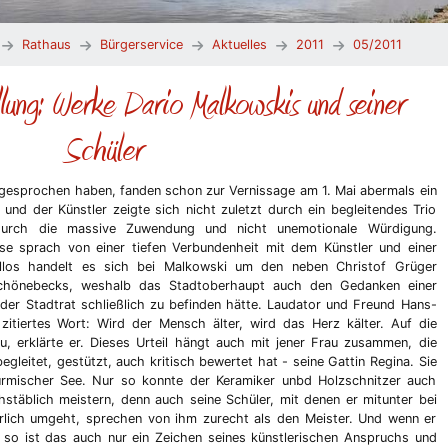
Rathaus
Bürgerservice
Aktuelles
2011
05/2011
lung: Werke Dario Malkowskis und seiner
Schüler
esprochen haben, fanden schon zur Vernissage am 1. Mai abermals ein
und der Künstler zeigte sich nicht zuletzt durch ein begleitendes Trio
durch die massive Zuwendung und nicht unemotionale Würdigung.
e sprach von einer tiefen Verbundenheit mit dem Künstler und einer
llos handelt es sich bei Malkowski um den neben Christof Grüger
Schönebecks, weshalb das Stadtoberhaupt auch den Gedanken einer
der Stadtrat schließlich zu befinden hätte. Laudator und Freund Hans-
itiertes Wort: Wird der Mensch älter, wird das Herz kälter. Auf die
u, erklärte er. Dieses Urteil hängt auch mit jener Frau zusammen, die
egleitet, gestützt, auch kritisch bewertet hat - seine Gattin Regina. Sie
rmischer See. Nur so konnte der Keramiker unbd Holzschnitzer auch
hstäblich meistern, denn auch seine Schüler, mit denen er mitunter bei
lich umgeht, sprechen von ihm zurecht als den Meister. Und wenn er
, so ist das auch nur ein Zeichen seines künstlerischen Anspruchs und