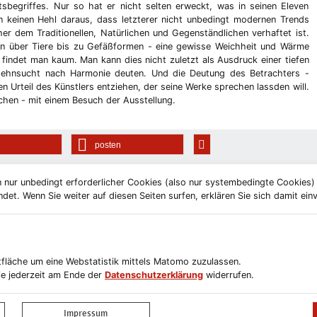
tsbegriffes. Nur so hat er nicht selten erweckt, was in seinen Eleven
 keinen Hehl daraus, dass letzterer nicht unbedingt modernen Trends
er dem Traditionellen, Natürlichen und Gegenständlichen verhaftet ist.
en über Tiere bis zu Gefäßformen - eine gewisse Weichheit und Wärme
 findet man kaum. Man kann dies nicht zuletzt als Ausdruck einer tiefen
sehnsucht nach Harmonie deuten. Und die Deutung des Betrachters -
n Urteil des Künstlers entziehen, der seine Werke sprechen lassden will.
chen - mit einem Besuch der Ausstellung.
posten
 nur unbedingt erforderlicher Cookies (also nur systembedingte Cookies
et. Wenn Sie weiter auf diesen Seiten surfen, erklären Sie sich damit ein
ltfläche um eine Webstatistik mittels Matomo zuzulassen.
e jederzeit am Ende der
Datenschutzerklärung
widerrufen.
letterabmeldung
Impressum
Datenschutzerklärung
Erklärung zur Barr
Impressum