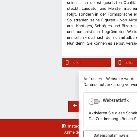
seines sich selbst gesetzten Qualitä
steckt. Laudator und Meister machen
folgt, sondern in der Formsprache eh
So strahlen seine Figuren - von Akt
aus, Kantiges, Schräges und Bizarres
und humanistisch begründeten Welt
immerhin - darf sich dem unmittelbare
Nun denn, Sie können es selbst versu
teilen
teilen
Auf unserer Webseite werden
Datenschutzerklärung verwend
Webstatistik
Zurück
back
Aktivieren Sie diese Scha
Die Zustimmung können Si
Instagram
Anmelden
Kontakt
Newsletter
News
Datenschutzhinweis