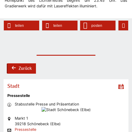
Höhepunkt des Lichterfestes beginnt um 23.45 Uhr. Das
Gradierwerk wird dafür mit Lasereffekten illuminiert.
teilen
teilen
posten
Zurück
back
Stadt
Pressestelle
Stabsstelle Presse und Präsentation
Markt 1
39218 Schönebeck (Elbe)
Pressestelle