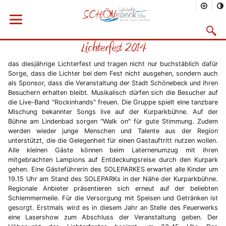
Sie befinden sich hier
Startseite
Rathaus
Menü öffnen
Bürgerservice
Aktuelles
2014
04/2014
Suchma
Lichterfest 2014
Vorheriges Bild
Näc
das diesjährige Lichterfest und tragen nicht nur buchstäblich dafür
Sorge, dass die Lichter bei dem Fest nicht ausgehen, sondern auch
als Sponsor, dass die Veranstaltung der Stadt Schönebeck und ihren
Besuchern erhalten bleibt. Musikalisch dürfen sich die Besucher auf
die Live-Band "Rockinhands" freuen. Die Gruppe spielt eine tanzbare
Mischung bekannter Songs live auf der Kurparkbühne. Auf der
Bühne am Lindenbad sorgen "Walk on" für gute Stimmung. Zudem
werden wieder junge Menschen und Talente aus der Region
unterstützt, die die Gelegenheit für einen Gastauftritt nutzen wollen.
Alle kleinen Gäste können beim Laternenumzug mit ihren
mitgebrachten Lampions auf Entdeckungsreise durch den Kurpark
gehen. Eine Gästeführerin des SOLEPARKES erwartet alle Kinder um
19.15 Uhr am Stand des SOLEPARKs in der Nähe der Kurparkbühne.
Regionale Anbieter präsentieren sich erneut auf der beliebten
Schlemmermeile. Für die Versorgung mit Speisen und Getränken ist
gesorgt. Erstmals wird es in diesem Jahr an Stelle des Feuerwerks
eine Lasershow zum Abschluss der Veranstaltung geben. Der