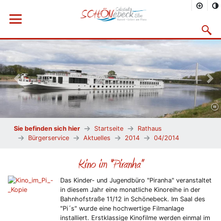
Menü öffnen
Suchma
Vorheriges Bild
Näc
Sie befinden sich hier
Startseite
Rathaus
Bürgerservice
Aktuelles
2014
04/2014
Kino im "Piranha"
Das Kinder- und Jugendbüro "Piranha" veranstaltet
in diesem Jahr eine monatliche Kinoreihe in der
Bahnhofstraße 11/12 in Schönebeck. Im Saal des
"Pi´s" wurde eine hochwertige Filmanlage
installiert. Erstklassige Kinofilme werden einmal im