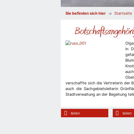
Sie befinden sich hier
Startseite
Botschaftsangehöri
Olga
in D
gefa
Blu
Knob
auch
Obel
verschaffte sich die Vertreterin der
auch die Sachgebietsleiterin Grünf
Stadtverwaltung an der Begehung tei
teilen
teilen