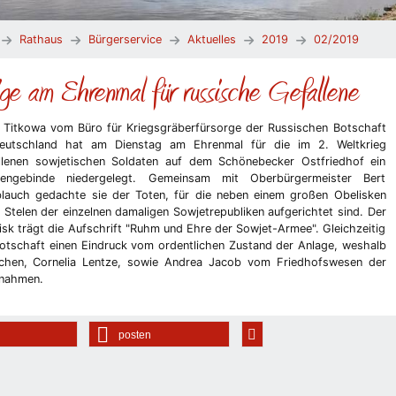
Rathaus
Bürgerservice
Aktuelles
2019
02/2019
ge am Ehrenmal für russische Gefallene
 Titkowa vom Büro für Kriegsgräberfürsorge der Russischen Botschaft
eutschland hat am Dienstag am Ehrenmal für die im 2. Weltkrieg
llenen sowjetischen Soldaten auf dem Schönebecker Ostfriedhof ein
mengebinde niedergelegt. Gemeinsam mit Oberbürgermeister Bert
lauch gedachte sie der Toten, für die neben einem großen Obelisken
 Stelen der einzelnen damaligen Sowjetrepubliken aufgerichtet sind. Der
isk trägt die Aufschrift "Ruhm und Ehre der Sowjet-Armee". Gleichzeitig
 Botschaft einen Eindruck vom ordentlichen Zustand der Anlage, weshalb
lächen, Cornelia Lentze, sowie Andrea Jacob vom Friedhofswesen der
lnahmen.
posten