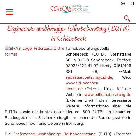
Sie befinden sich hier
Startseite
Rathaus
Menü öffnen
Bürgerservice
Aktuelles
2019
02/2019
Suchma
Ergänzende unabhängige Teilhabeberatung (EUTB)
Vorheriges Bild
Näc
in Schönebeck
Teilhabeberatungsstelle
Schönebeck (EUTB), Steinstraße
60 in 39218 Schönebeck, Telefon:
03928/424 41 07, Handy: 0151/406
381 68, E-Mail:
sebastian.petsch@cjd.de
, Web:
www.cjd-sachsen-
anhalt.de
(Externer Link). Auf der
Webseite
www.teilhabeberatung.de
(Externer Link) finden Interessierte
weitere Informationen über die
EUTBs sowie die Kontaktdaten der ca. 500 EUTBs im gesamten
Bundesgebiet. Im Salzlandkreis gibt es neben der Beratungsstelle in
Schönebeck noch eine weitere in Bernburg.
Die
Ergänzende unabhängige Teilhabeberatung
(EUTB) (Externer