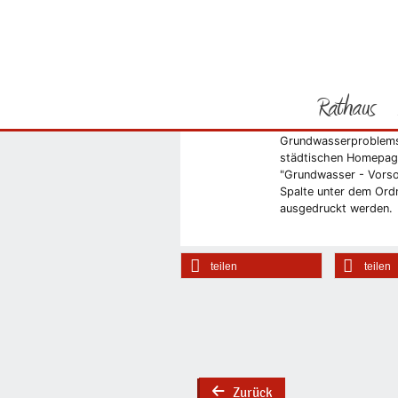
Sie befinden sich hier
Startseite
Grundwasser: 
Rathaus
Wie die Stadtverwalt
Henrik Scheffler, ein
Grundwasserproblems e
Vorheriges Bild
städtischen Homepag
"Grundwasser - Vorsor
Spalte unter dem Ord
ausgedruckt werden.
teilen
teilen
Zurück
back