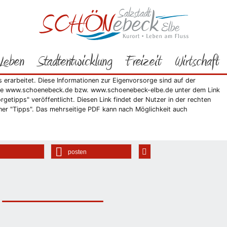
Rathaus
Bürgerservice
Aktuelles
2012
02/2012
Stadt veröffentlicht Vorsorgetipps
Leben
Stadtentwicklung
Freizeit
Wirtschaft
ung mitteilt, wurde durch den Mitarbeiter "Grundwassermanagement",
e Kurzinformation mit Vorsorgetipps angesichts des
rarbeitet. Diese Informationen zur Eigenvorsorge sind auf der
e www.schoenebeck.de bzw. www.schoenebeck-elbe.de unter dem Link
getipps" veröffentlicht. Diesen Link findet der Nutzer in der rechten
ner "Tipps". Das mehrseitige PDF kann nach Möglichkeit auch
posten