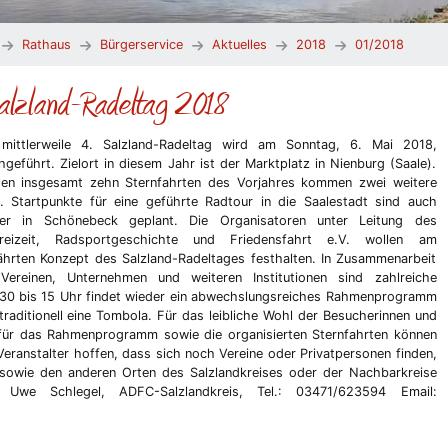
Rathaus
Bürgerservice
Aktuelles
2018
01/2018
alzland-Radeltag 2018
mittlerweile 4. Salzland-Radeltag wird am Sonntag, 6. Mai 2018,
hgeführt. Zielort in diesem Jahr ist der Marktplatz in Nienburg (Saale).
en insgesamt zehn Sternfahrten des Vorjahres kommen zwei weitere
. Startpunkte für eine geführte Radtour in die Saalestadt sind auch
er in Schönebeck geplant. Die Organisatoren unter Leitung des
freizeit, Radsportgeschichte und Friedensfahrt e.V. wollen am
hrten Konzept des Salzland-Radeltages festhalten. In Zusammenarbeit
Vereinen, Unternehmen und weiteren Institutionen sind zahlreiche
1.30 bis 15 Uhr findet wieder ein abwechslungsreiches Rahmenprogramm
traditionell eine Tombola. Für das leibliche Wohl der Besucherinnen und
 für das Rahmenprogramm sowie die organisierten Sternfahrten können
Veranstalter hoffen, dass sich noch Vereine oder Privatpersonen finden,
sowie den anderen Orten des Salzlandkreises oder der Nachbarkreise
n Uwe Schlegel, ADFC-Salzlandkreis, Tel.: 03471/623594 Email: