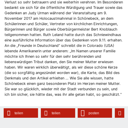
Verlust so sehr betrauern und sie weiterhin verehren. Im Besonderen
bedankt sie sich für die öffentliche Würdigung und Trauer sowie das
Gedenken an Judy Urman während der Veranstaltung am 9.
November 2017 am Holocaustmahnmal in Schönebeck, an dem
Schülerinnen und Schüler, Vertreter von kirchlichen Einrichtungen,
Bürgerinnen und Bürger sowie Oberbürgermeister Bert Knoblauch
teilgenommen hatten. Ruth Leland hatte durch das Schniewindhaus
eine ausführliche Information über das Gedenken vom 9.11. erhalten.
An die „Freunde in Deutschland“ schreibt die in Colorado (USA)
lebende Amerikanerin unter anderem: „Im Namen unserer Familie
möchte ich Ihnen so sehr für den sehr berührenden und
liebenswürdigen Tribut danken, den Sie meiner Mutter erwiesen
haben. Wir waren wirklich überwältigt, als wir diese schöne Kerze
(die so sorgfältig angezündet worden war), die Karte, das Bild des
Denkmals und den Artikel erhielten … Wie Sie alle wissen, hatte
Schönebeck einen ganz besonderen Platz im Herzen meiner Mutter.
Sie war so glücklich, wieder mit der Stadt verbunden zu sein, und
ich bin sicher, sie hätte das, was ihr alle getan habt, so geschätzt.“
teilen
teilen
posten