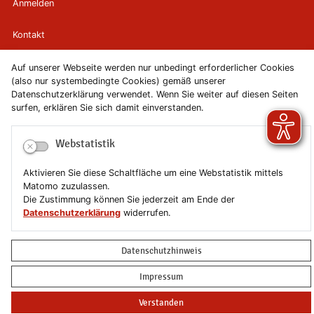
Anmelden
Kontakt
Newsletter
Auf unserer Webseite werden nur unbedingt erforderlicher Cookies
(also nur systembedingte Cookies) gemäß unserer
Datenschutzerklärung verwendet. Wenn Sie weiter auf diesen Seiten
Newsletterabmeldung
surfen, erklären Sie sich damit einverstanden.
Impressum
Webstatistik
Datenschutzerklärung
Aktivieren Sie diese Schaltfläche um eine Webstatistik mittels
Matomo zuzulassen.
Erklärung zur Barrierefreiheit
Die Zustimmung können Sie jederzeit am Ende der
Datenschutzerklärung
widerrufen.
Leichte Sprache
Datenschutzhinweis
Sitemap
Impressum
Copyright © 2019-2026 Stadt Schönebeck (Elbe)
Verstanden