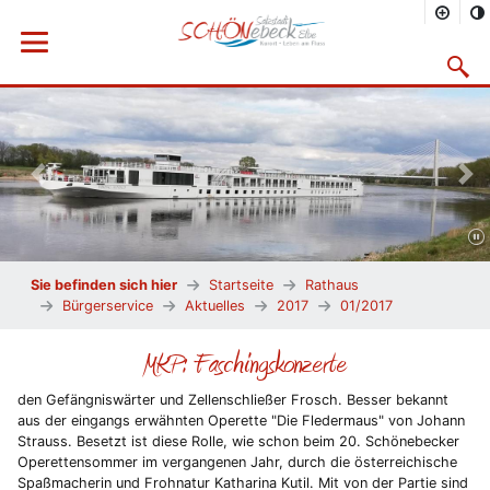
Menü öffnen
Suchma
Vorheriges Bild
Näc
Sie befinden sich hier
Startseite
Rathaus
Bürgerservice
Aktuelles
2017
01/2017
MKP: Faschingskonzerte
den Gefängniswärter und Zellenschließer Frosch. Besser bekannt
aus der eingangs erwähnten Operette "Die Fledermaus" von Johann
Strauss. Besetzt ist diese Rolle, wie schon beim 20. Schönebecker
Operettensommer im vergangenen Jahr, durch die österreichische
Spaßmacherin und Frohnatur Katharina Kutil. Mit von der Partie sind