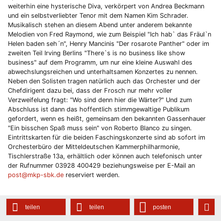
weiterhin eine hysterische Diva, verkörpert von Andrea Beckmann
und ein selbstverliebter Tenor mit dem Namen Kim Schrader.
Musikalisch stehen an diesem Abend unter anderem bekannte
Melodien von Fred Raymond, wie zum Beispiel "Ich hab` das Fräul`n
Helen baden seh´n", Henry Mancinis "Der rosarote Panther" oder im
zweiten Teil Irving Berlins "There`s is no business like show
business" auf dem Programm, um nur eine kleine Auswahl des
abwechslungsreichen und unterhaltsamen Konzertes zu nennen.
Neben den Solisten tragen natürlich auch das Orchester und der
Chefdirigent dazu bei, dass der Frosch nur mehr voller
Verzweifelung fragt: "Wo sind denn hier die Wärter?" Und zum
Abschluss ist dann das hoffentlich stimmgewaltige Publikum
gefordert, wenn es heißt, gemeinsam den bekannten Gassenhauer
"Ein bisschen Spaß muss sein" von Roberto Blanco zu singen.
Eintrittskarten für die beiden Faschingskonzerte sind ab sofort im
Orchesterbüro der Mitteldeutschen Kammerphilharmonie,
Tischlerstraße 13a, erhältlich oder können auch telefonisch unter
der Rufnummer 03928 400429 beziehungsweise per E-Mail an
post@mkp-sbk.de
reserviert werden.
teilen
teilen
posten