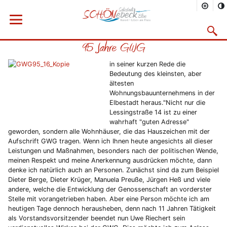
Sie befinden sich hier
Startseite
Rathaus
Menü öffnen
Bürgerservice
Aktuelles
2017
01/2017
Suchma
95 Jahre GWG
Vorheriges Bild
Näc
in seiner kurzen Rede die
Bedeutung des kleinsten, aber
ältesten
Wohnungsbauunternehmens in der
Elbestadt heraus."Nicht nur die
Lessingstraße 14 ist zu einer
wahrhaft "guten Adresse"
geworden, sondern alle Wohnhäuser, die das Hauszeichen mit der
Aufschrift GWG tragen. Wenn ich Ihnen heute angesichts all dieser
Leistungen und Maßnahmen, besonders nach der politischen Wende,
meinen Respekt und meine Anerkennung ausdrücken möchte, dann
denke ich natürlich auch an Personen. Zunächst sind da zum Beispiel
Dieter Berge, Dieter Krüger, Manuela Preuße, Jürgen Heß und viele
andere, welche die Entwicklung der Genossenschaft an vorderster
Stelle mit vorangetrieben haben. Aber eine Person möchte ich am
heutigen Tage dennoch herausheben, denn nach 11 Jahren Tätigkeit
als Vorstandsvorsitzender beendet nun Uwe Riechert sein