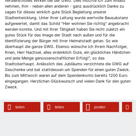
verdienstvolles Wirken bei der GWG. Dies möchte ich zum Anlass
nehmen, ihm - neben allen anderen - ganz ausdrücklich Danke zu
sagen für dieses wirklich gute Stück Begleitung unserer
Stadtentwicklung. Unter Ihrer Leitung wurde wertvolle Bausubstanz
aufgewertet, damit das Schild "Hier wohnen Sie richtig" angebracht
werden konnte. Und mit Ihrer Tätigkeit haben Sie nicht zuletzt ein
gutes Stück für das Image der Stadt nach außen und für die
Identifizierung der Bürger mit ihrer Heimatstadt getan. So wie
überhaupt die ganze GWG. Ebenso wünsche ich Ihrem Nachfolger,
Ihnen, Herr Nachsel, alles erdenklich Gute, ein glückliches Händchen
und jede Menge genossenschaftlichen Erfolg!", so das
Stadtoberhaupt. Anlässlich des Jubiläums verzichtete die GWG auf
Geschenke und bat stattdessen um Spenden für einen guten Zweck.
Bis zum Mittwoch waren auf dem Spendenkonto bereits 1200 Euro
eingegangen. Herzlichen Glückwunsch und vielen Dank für den guten
Zweck.
teilen
teilen
posten