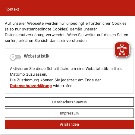
Kontakt
Newsletter
Auf unserer Webseite werden nur unbedingt erforderlicher Cookies
(also nur systembedingte Cookies) gemäß unserer
Datenschutzerklärung verwendet. Wenn Sie weiter auf diesen Seiten
Newsletterabmeldung
surfen, erklären Sie sich damit einverstanden.
Impressum
Webstatistik
Datenschutzerklärung
Aktivieren Sie diese Schaltfläche um eine Webstatistik mittels
Matomo zuzulassen.
Erklärung zur Barrierefreiheit
Die Zustimmung können Sie jederzeit am Ende der
Datenschutzerklärung
widerrufen.
Leichte Sprache
Datenschutzhinweis
Sitemap
Impressum
Copyright © 2019-2026 Stadt Schönebeck (Elbe)
Verstanden