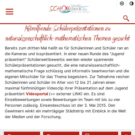
Sie befinden sich hier
Startseite
Rathaus
Menü öffnen
Bürgerservice
Aktuelles
2015
01/2015
Suchma
Mitreißende Schülerpräsentationen zu
Vorheriges Bild
Näc
naturwissenschaftlich-mathematischen Themen gesucht
Bereits zum dritten Mal heißt es für Schülerinnen und Schüler ran an
die Kameras und lospräsentiert. In einer neuen Runde des "Jugend
präsentiert" Schülerwettbewerbs werden wieder spannende
Schülerpräsentationen gesucht, die eine naturwissenschaftlich-
mathematische Frage schlüssig und informativ beantworten und die
eigenen Mitschüler für das Thema begeistern. Zur Teilnahme reichen
Schülerinnen und Schüler im Alter von 12 bis 21 Jahren einen
maximal fünfminütigen Videoclip ihrer Präsentation auf dem Jugend
präsentiert
Videoportal
(>> externer LINK) ein. Es sind
Einzelbewerbungen sowie Bewerbungen im Team mit bis zu vier
Personen zulässig. Einsendeschluss ist der 3. Mai 2015. Den
Gewinnern winkt ein mehrtägiger Städtetrip mit Einblick in die Welt
der Medien und der Forschung.