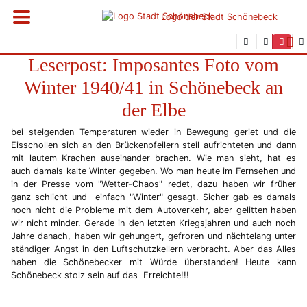
Vorheriges Bild
Näc
Sie befinden sich hier
Startseite
Rathaus
Menü öffnen
Logo der Stadt Schönebeck
Bürgerservice
Aktuelles
2011
01/2011
Suchm
Leserpost: Imposantes Foto vom
Winter 1940/41 in Schönebeck an
der Elbe
bei steigenden Temperaturen wieder in Bewegung geriet und die
Eisschollen sich an den Brückenpfeilern steil aufrichteten und dann
mit lautem Krachen auseinander brachen. Wie man sieht, hat es
auch damals kalte Winter gegeben. Wo man heute im Fernsehen und
in der Presse vom "Wetter-Chaos" redet, dazu haben wir früher
ganz schlicht und einfach "Winter" gesagt. Sicher gab es damals
noch nicht die Probleme mit dem Autoverkehr, aber gelitten haben
wir nicht minder. Gerade in den letzten Kriegsjahren und auch noch
Jahre danach, haben wir gehungert, gefroren und nächtelang unter
ständiger Angst in den Luftschutzkellern verbracht. Aber das Alles
haben die Schönebecker mit Würde überstanden! Heute kann
Schönebeck stolz sein auf das Erreichte!!!