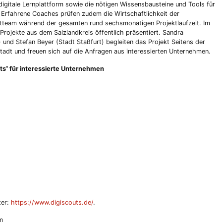
e digitale Lernplattform sowie die nötigen Wissensbausteine und Tools für
t. Erfahrene Coaches prüfen zudem die Wirtschaftlichkeit der
ktteam während der gesamten rund sechsmonatigen Projektlaufzeit. Im
rojekte aus dem Salzlandkreis öffentlich präsentiert. Sandra
und Stefan Beyer (Stadt Staßfurt) begleiten das Projekt Seitens der
tadt und freuen sich auf die Anfragen aus interessierten Unternehmen.
ts“ für interessierte Unternehmen
:00 Uhr
ter:
https://www.digiscouts.de/
.
m