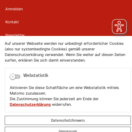
Anmelden
Kontakt
Newsletter
Auf unserer Webseite werden nur unbedingt erforderlicher Cookies
Newsletterabmeldung
(also nur systembedingte Cookies) gemäß unserer
Datenschutzerklärung verwendet. Wenn Sie weiter auf diesen Seiten
surfen, erklären Sie sich damit einverstanden.
Impressum
Datenschutzerklärung
Webstatistik
Aktivieren Sie diese Schaltfläche um eine Webstatistik mittels
Erklärung zur Barrierefreiheit
Matomo zuzulassen.
Die Zustimmung können Sie jederzeit am Ende der
Leichte Sprache
Datenschutzerklärung
widerrufen.
Sitemap
Datenschutzhinweis
Copyright © 2019-2026 Stadt Schönebeck (Elbe)
Impressum