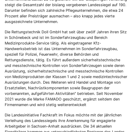
steigt die Gesamtzahl der bislang vergebenen Landessiegel auf 190.
Darunter befinden sich zahlreiche Pflegeunternehmen, die etwa 24
Prozent aller Preisträger ausmachen – also knapp jedes vierte
ausgezeichnete Unternehmen.
Die Rettungstechnik Doll GmbH hat seit über zwölf Jahren ihren Sitz
in Schönebeck und ist im Sonderfahrzeugbau und Bereich
Medizinprodukte-Service tätig. Als eingetragener Kfz-
Handwerksbetrieb ist das Unternehmen im Sonderfahrzeugbau,
speziell für Polizei, Feuerwehr, diverse Behörden und
Rettungsdienste, tätig. Es führt außerdem sicherheitstechnische
und messtechnische Kontrollen von Sonderfahrzeugen sowie deren
Ausrüstung, sicherheitstechnische und messtechnische Kontrollen
von Medizinprodukten der Klassen 1 und 2 sowie medizintechnischer
Ausrüstungen durch. Des Weiteren wird Handel und Montage von
Ersatzteilen, Nachrüstkomponenten sowie Baugruppen der
vorbenannten, aufgeführten Aktivitäten" betrieben. Seit November
2021 wurde die Marke FAMADO geschützt, ergänzt seitdem den
Firmennamen und wird stetig weiterentwickelt
Die Landesinitiative Fachkraft im Fokus möchte mit der jährlichen
Verleihung des Landessiegels ihre Anerkennung für engagierte
Arbeitgeber in Sachsen-Anhalt ausdrücken. Die 34 aktuellen
Siegelträger kommen aus unterschiedlichsten Regionen des Landes,