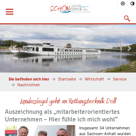
Menü öffnen
Suchma
Vorheriges Bild
Näc
Sie befinden sich hier
Startseite
Wirtschaft
Service
Nachrichten
Landessiegel geht an Rettungstechnik Doll
Auszeichnung als „mitarbeiterorientiertes
Unternehmen – Hier fühle ich mich wohl“
Insgesamt 34 Unternehmen
aus Sachsen-Anhalt wurden