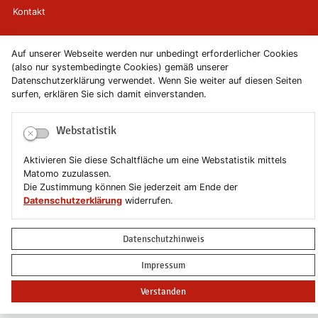
Kontakt
Newsletter
Auf unserer Webseite werden nur unbedingt erforderlicher Cookies
(also nur systembedingte Cookies) gemäß unserer
Newsletterabmeldung
Datenschutzerklärung verwendet. Wenn Sie weiter auf diesen Seiten
surfen, erklären Sie sich damit einverstanden.
Impressum
Webstatistik
Datenschutzerklärung
Aktivieren Sie diese Schaltfläche um eine Webstatistik mittels
Erklärung zur Barrierefreiheit
Matomo zuzulassen.
Die Zustimmung können Sie jederzeit am Ende der
Datenschutzerklärung
widerrufen.
Leichte Sprache
Sitemap
Datenschutzhinweis
Impressum
Copyright © 2019-2026 Stadt Schönebeck (Elbe)
Verstanden