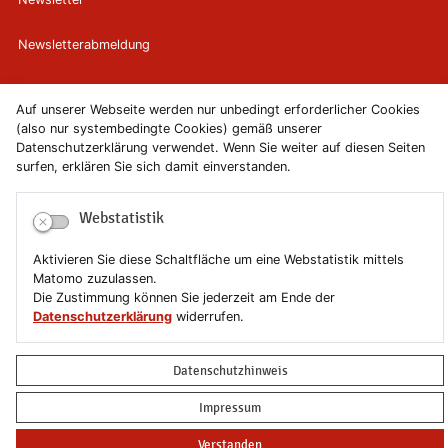
Newsletterabmeldung
Impressum
Auf unserer Webseite werden nur unbedingt erforderlicher Cookies
(also nur systembedingte Cookies) gemäß unserer
Datenschutzerklärung
Datenschutzerklärung verwendet. Wenn Sie weiter auf diesen Seiten
surfen, erklären Sie sich damit einverstanden.
Erklärung zur Barrierefreiheit
Webstatistik
Leichte Sprache
Aktivieren Sie diese Schaltfläche um eine Webstatistik mittels
Sitemap
Matomo zuzulassen.
Die Zustimmung können Sie jederzeit am Ende der
Copyright © 2019-2026 Stadt Schönebeck (Elbe)
Datenschutzerklärung
widerrufen.
Datenschutzhinweis
Impressum
Verstanden