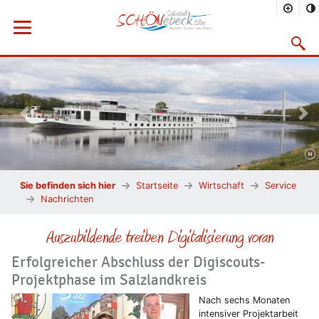
Menü öffnen
Suchma
Vorheriges Bild
Näc
Sie befinden sich hier
Startseite
Wirtschaft
Service
Nachrichten
Auszubildende treiben Digitalisierung voran
Erfolgreicher Abschluss der Digiscouts-
Projektphase im Salzlandkreis
Nach sechs Monaten
intensiver Projektarbeit