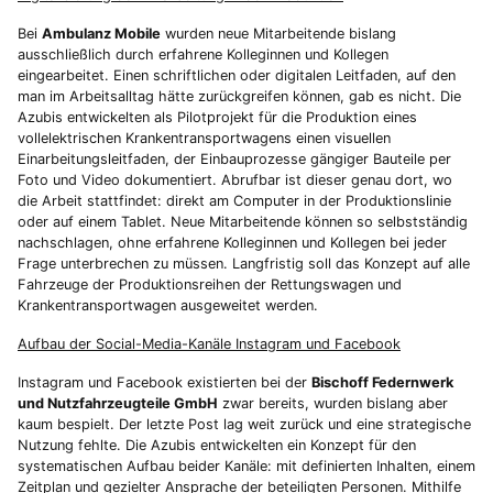
Bei
Ambulanz Mobile
wurden neue Mitarbeitende bislang
ausschließlich durch erfahrene Kolleginnen und Kollegen
eingearbeitet. Einen schriftlichen oder digitalen Leitfaden, auf den
man im Arbeitsalltag hätte zurückgreifen können, gab es nicht. Die
Azubis entwickelten als Pilotprojekt für die Produktion eines
vollelektrischen Krankentransportwagens einen visuellen
Einarbeitungsleitfaden, der Einbauprozesse gängiger Bauteile per
Foto und Video dokumentiert. Abrufbar ist dieser genau dort, wo
die Arbeit stattfindet: direkt am Computer in der Produktionslinie
oder auf einem Tablet. Neue Mitarbeitende können so selbstständig
nachschlagen, ohne erfahrene Kolleginnen und Kollegen bei jeder
Frage unterbrechen zu müssen. Langfristig soll das Konzept auf alle
Fahrzeuge der Produktionsreihen der Rettungswagen und
Krankentransportwagen ausgeweitet werden.
Aufbau der Social-Media-Kanäle Instagram und Facebook
Instagram und Facebook existierten bei der
Bischoff Federnwerk
und Nutzfahrzeugteile GmbH
zwar bereits, wurden bislang aber
kaum bespielt. Der letzte Post lag weit zurück und eine strategische
Nutzung fehlte. Die Azubis entwickelten ein Konzept für den
systematischen Aufbau beider Kanäle: mit definierten Inhalten, einem
Zeitplan und gezielter Ansprache der beteiligten Personen. Mithilfe