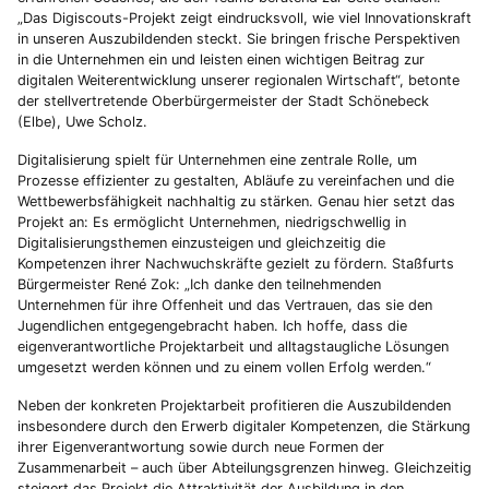
„Das Digiscouts-Projekt zeigt eindrucksvoll, wie viel Innovationskraft
in unseren Auszubildenden steckt. Sie bringen frische Perspektiven
in die Unternehmen ein und leisten einen wichtigen Beitrag zur
digitalen Weiterentwicklung unserer regionalen Wirtschaft“, betonte
der stellvertretende Oberbürgermeister der Stadt Schönebeck
(Elbe), Uwe Scholz.
Digitalisierung spielt für Unternehmen eine zentrale Rolle, um
Prozesse effizienter zu gestalten, Abläufe zu vereinfachen und die
Wettbewerbsfähigkeit nachhaltig zu stärken. Genau hier setzt das
Projekt an: Es ermöglicht Unternehmen, niedrigschwellig in
Digitalisierungsthemen einzusteigen und gleichzeitig die
Kompetenzen ihrer Nachwuchskräfte gezielt zu fördern. Staßfurts
Bürgermeister René Zok: „Ich danke den teilnehmenden
Unternehmen für ihre Offenheit und das Vertrauen, das sie den
Jugendlichen entgegengebracht haben. Ich hoffe, dass die
eigenverantwortliche Projektarbeit und alltagstaugliche Lösungen
umgesetzt werden können und zu einem vollen Erfolg werden.“
Neben der konkreten Projektarbeit profitieren die Auszubildenden
insbesondere durch den Erwerb digitaler Kompetenzen, die Stärkung
ihrer Eigenverantwortung sowie durch neue Formen der
Zusammenarbeit – auch über Abteilungsgrenzen hinweg. Gleichzeitig
steigert das Projekt die Attraktivität der Ausbildung in den