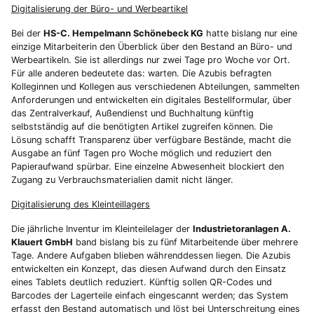
Digitalisierung der Büro- und Werbeartikel
Bei der
HS-C. Hempelmann Schönebeck KG
hatte bislang nur eine
einzige Mitarbeiterin den Überblick über den Bestand an Büro- und
Werbeartikeln. Sie ist allerdings nur zwei Tage pro Woche vor Ort.
Für alle anderen bedeutete das: warten. Die Azubis befragten
Kolleginnen und Kollegen aus verschiedenen Abteilungen, sammelten
Anforderungen und entwickelten ein digitales Bestellformular, über
das Zentralverkauf, Außendienst und Buchhaltung künftig
selbstständig auf die benötigten Artikel zugreifen können. Die
Lösung schafft Transparenz über verfügbare Bestände, macht die
Ausgabe an fünf Tagen pro Woche möglich und reduziert den
Papieraufwand spürbar. Eine einzelne Abwesenheit blockiert den
Zugang zu Verbrauchsmaterialien damit nicht länger.
Digitalisierung des Kleinteillagers
Die jährliche Inventur im Kleinteilelager der
Industrietoranlagen A.
Klauert GmbH
band bislang bis zu fünf Mitarbeitende über mehrere
Tage. Andere Aufgaben blieben währenddessen liegen. Die Azubis
entwickelten ein Konzept, das diesen Aufwand durch den Einsatz
eines Tablets deutlich reduziert. Künftig sollen QR-Codes und
Barcodes der Lagerteile einfach eingescannt werden; das System
erfasst den Bestand automatisch und löst bei Unterschreitung eines