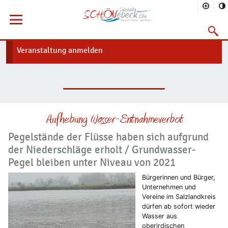
Sie befinden sich hier
Startseite
Freizeit
Kalender
Menü öffnen
Stadt
Suchma
Vorheriges Bild
Näc
Veranstaltung anmelden
Aufhebung Wasser-Entnahmeverbot
Pegelstände der Flüsse haben sich aufgrund
der Niederschläge erholt / Grundwasser-
Pegel bleiben unter Niveau von 2021
Bürgerinnen und Bürger,
Unternehmen und
Vereine im Salzlandkreis
dürfen ab sofort wieder
Wasser aus
oberirdischen