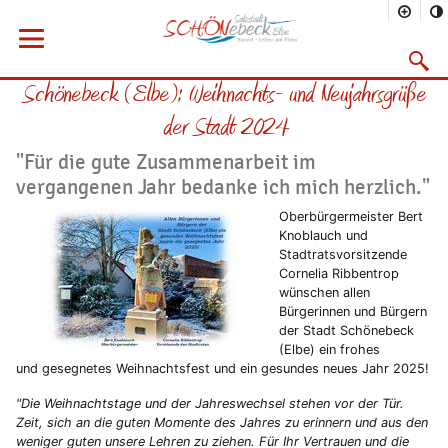
Sie befinden sich hier
Startseite
Rathaus
Menü öffnen
Bürgerservice
Aktuelles
2024
12/2024
Suchma
Schönebeck (Elbe): Weihnachts- und Neujahrsgrüße
Vorheriges Bild
Näc
der Stadt 2024
"Für die gute Zusammenarbeit im
vergangenen Jahr bedanke ich mich herzlich."
Oberbürgermeister Bert
Knoblauch und
Stadtratsvorsitzende
Cornelia Ribbentrop
wünschen allen
Bürgerinnen und Bürgern
der Stadt Schönebeck
(Elbe) ein frohes
und gesegnetes Weihnachtsfest und ein gesundes neues Jahr 2025!
"Die Weihnachtstage und der Jahreswechsel stehen vor der Tür.
Zeit, sich an die guten Momente des Jahres zu erinnern und aus den
weniger guten unsere Lehren zu ziehen. Für Ihr Vertrauen und die