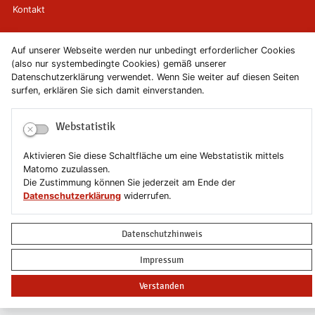
Kontakt
Newsletter
Auf unserer Webseite werden nur unbedingt erforderlicher Cookies
(also nur systembedingte Cookies) gemäß unserer
Newsletterabmeldung
Datenschutzerklärung verwendet. Wenn Sie weiter auf diesen Seiten
surfen, erklären Sie sich damit einverstanden.
Impressum
Webstatistik
Datenschutzerklärung
Aktivieren Sie diese Schaltfläche um eine Webstatistik mittels
Erklärung zur Barrierefreiheit
Matomo zuzulassen.
Die Zustimmung können Sie jederzeit am Ende der
Datenschutzerklärung
widerrufen.
Leichte Sprache
Sitemap
Datenschutzhinweis
Impressum
Copyright © 2019-2026 Stadt Schönebeck (Elbe)
Verstanden