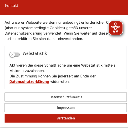
Kontakt
Newsletter
Auf unserer Webseite werden nur unbedingt erforderlicher Cookies
(also nur systembedingte Cookies) gemäß unserer
Newsletterabmeldung
Datenschutzerklärung verwendet. Wenn Sie weiter auf diesen Seiten
surfen, erklären Sie sich damit einverstanden.
Impressum
Webstatistik
Datenschutzerklärung
Aktivieren Sie diese Schaltfläche um eine Webstatistik mittels
Erklärung zur Barrierefreiheit
Matomo zuzulassen.
Die Zustimmung können Sie jederzeit am Ende der
Datenschutzerklärung
widerrufen.
Leichte Sprache
Sitemap
Datenschutzhinweis
Impressum
Copyright © 2019-2026 Stadt Schönebeck (Elbe)
Verstanden