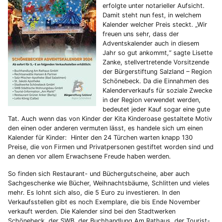
erfolgte unter notarieller Aufsicht.
Damit steht nun fest, in welchem
Kalender welcher Preis steckt. „Wir
freuen uns sehr, dass der
Adventskalender auch in diesem
Jahr so gut ankommt,“ sagte Lisette
Zanke, stellvertretende Vorsitzende
der Bürgerstiftung Salzland – Region
Schönebeck. Da die Einnahmen des
Kalenderverkaufs für soziale Zwecke
in der Region verwendet werden,
bedeutet jeder Kauf sogar eine gute
Tat. Auch wenn das von Kinder der Kita Kinderoase gestaltete Motiv
den einen oder anderen vermuten lässt, es handele sich um einen
Kalender für Kinder: Hinter den 24 Türchen warten knapp 130
Preise, die von Firmen und Privatpersonen gestiftet worden sind und
an denen vor allem Erwachsene Freude haben werden.
So finden sich Restaurant- und Büchergutscheine, aber auch
Sachgeschenke wie Bücher, Weihnachtsbäume, Schlitten und vieles
mehr. Es lohnt sich also, die 5 Euro zu investieren. In den
Verkaufsstellen gibt es noch Exemplare, die bis Ende November
verkauft werden. Die Kalender sind bei den Stadtwerken
Schönebeck, der SWB, der Buchhandlung Am Rathaus, der Tourist-